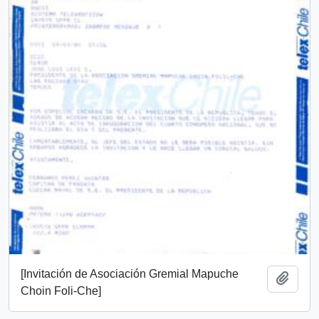
[Invitación de Asociación Gremial Mapuche
Añadi
Choin Foli-Che]