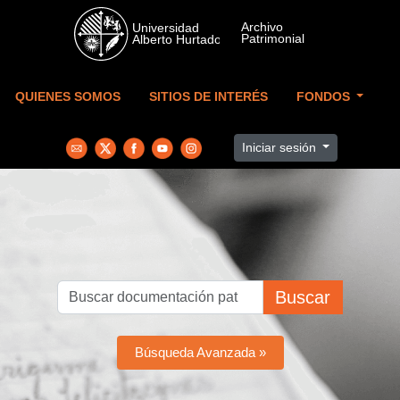
Skip to main content
QUIENES SOMOS
SITIOS DE INTERÉS
FONDOS
Iniciar sesión
Buscar
Búsqueda Avanzada »