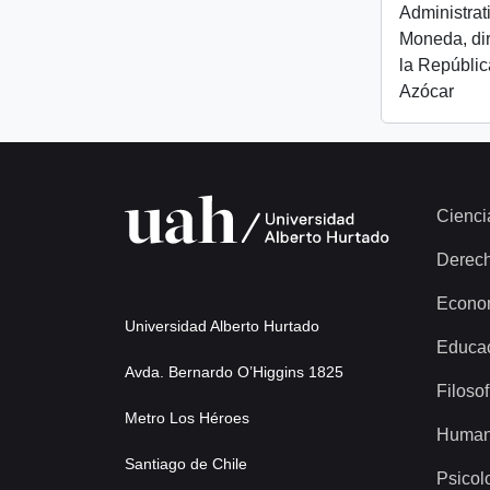
Administrat
Moneda, dir
la República
Azócar
Cienci
Derec
Econo
Universidad Alberto Hurtado
Educa
Avda. Bernardo O’Higgins 1825
Filosof
Metro Los Héroes
Human
Santiago de Chile
Psicol