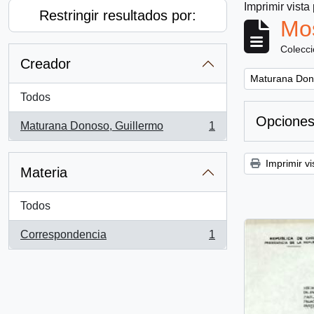
Imprimir vista
Restringir resultados por:
Mos
Colecc
Creador
Remove filter:
Maturana Don
Todos
Opciones
Maturana Donoso, Guillermo
1
, 1 resultados
Imprimir vi
Materia
Todos
Correspondencia
1
, 1 resultados