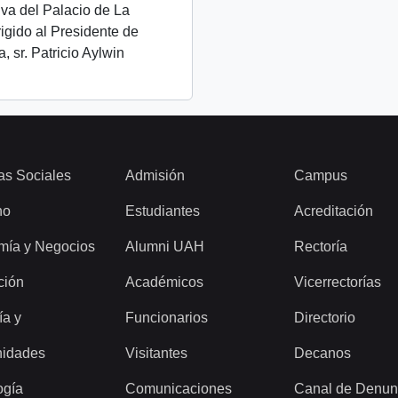
iva del Palacio de La
igido al Presidente de
, sr. Patricio Aylwin
as Sociales
Admisión
Campus
ho
Estudiantes
Acreditación
mía y Negocios
Alumni UAH
Rectoría
ción
Académicos
Vicerrectorías
ía y
Funcionarios
Directorio
idades
Visitantes
Decanos
ogía
Comunicaciones
Canal de Denun