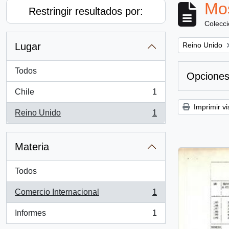
Mos
Restringir resultados por:
Colecc
Remove filter:
Lugar
Reino Unido
Todos
Opciones
Chile
1
, 1 resultados
Imprimir vi
Reino Unido
1
, 1 resultados
Materia
Todos
Comercio Internacional
1
, 1 resultados
Informes
1
, 1 resultados