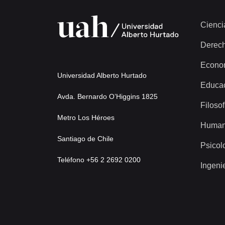
Cienci
Derec
Econo
Universidad Alberto Hurtado
Educa
Avda. Bernardo O’Higgins 1825
Filosof
Metro Los Héroes
Human
Santiago de Chile
Psicol
Teléfono +56 2 2692 0200
Ingeni