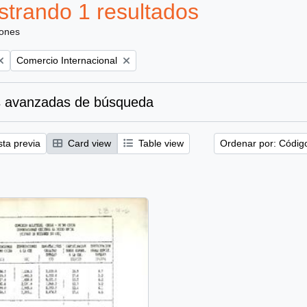
trando 1 resultados
iones
Remove filter:
Comercio Internacional
 avanzadas de búsqueda
sta previa
Card view
Table view
Ordenar por: Códig