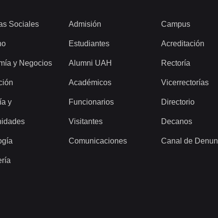
as Sociales
Admisión
Campus
ho
Estudiantes
Acreditación
mía y Negocios
Alumni UAH
Rectoría
ción
Académicos
Vicerrectorías
ía y
Funcionarios
Directorio
idades
Visitantes
Decanos
ogía
Comunicaciones
Canal de Denun
ería