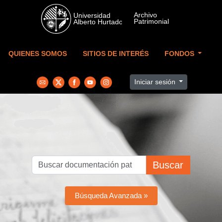
Skip to main content
QUIENES SOMOS
SITIOS DE INTERÉS
FONDOS
Iniciar sesión
Buscar
Búsqueda Avanzada »