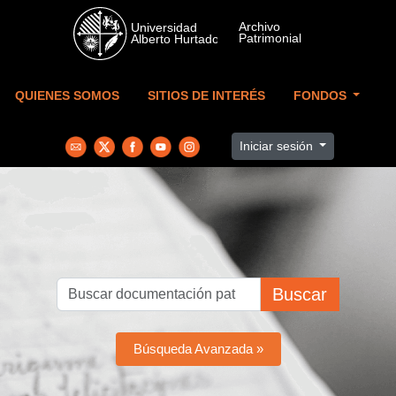
Skip to main content
QUIENES SOMOS
SITIOS DE INTERÉS
FONDOS
Iniciar sesión
Buscar
Búsqueda Avanzada »