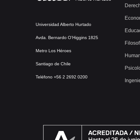
Derec
Econo
Universidad Alberto Hurtado
Educa
Avda. Bernardo O’Higgins 1825
Filosof
Metro Los Héroes
Human
Santiago de Chile
Psicol
Teléfono +56 2 2692 0200
Ingeni