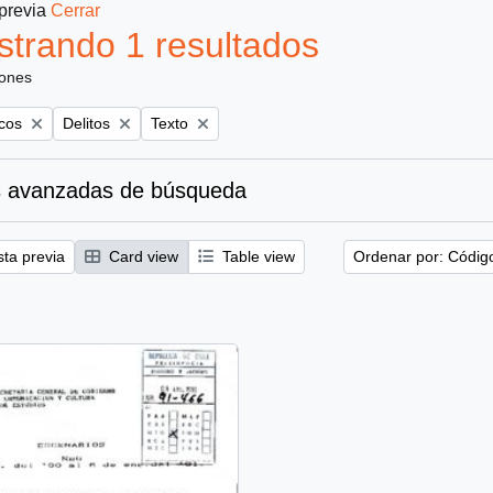
 previa
Cerrar
trando 1 resultados
iones
Remove filter:
Remove filter:
icos
Delitos
Texto
 avanzadas de búsqueda
sta previa
Card view
Table view
Ordenar por: Códig