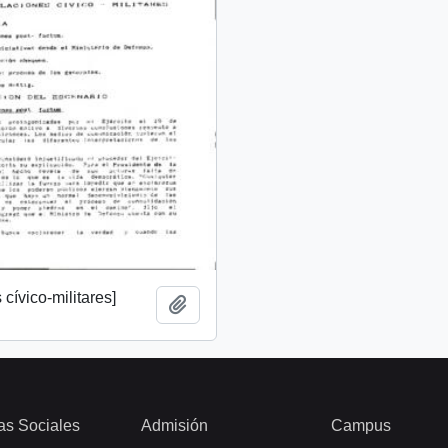
cívico-militares]
Añadir al portapapeles
as Sociales
Admisión
Campus