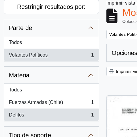
Imprimir vista
Restringir resultados por:
Mos
Colecc
Parte de
Remove filter:
Volantes Polít
Todos
Opciones
Volantes Políticos
1
, 1 resultados
Imprimir vi
Materia
Todos
Fuerzas Armadas (Chile)
1
, 1 resultados
Delitos
1
, 1 resultados
Tipo de soporte