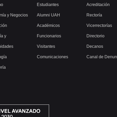
ho
Estudiantes
Acreditación
mía y Negocios
Alumni UAH
Rectoría
ción
Académicos
Vicerrectorías
ía y
Funcionarios
Directorio
idades
Visitantes
Decanos
ogía
Comunicaciones
Canal de Denun
ería