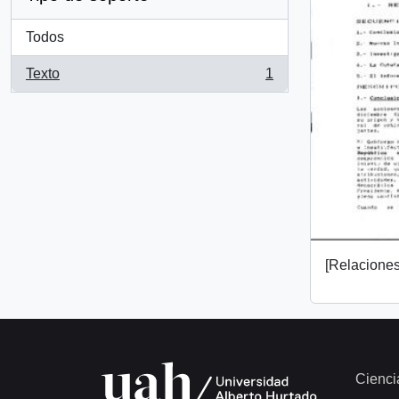
Todos
Texto
1
, 1 resultados
[Relaciones 
Cienci