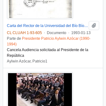
Añadi
Carta del Rector de la Universidad del Bío Bío, sr. Roberto Goycoolea Infante, dirigida al Jefe de Gabinete de la Presidencia de la República, sr. Carlos Bascuñán
CL CLUAH 1-93-605
·
Documento
·
1993-01-13
Parte de
Presidente Patricio Aylwin Azócar (1990-
1994)
Cancela Audiencia solicitada al Presidente de la
República
Aylwin Azócar, Patricio1