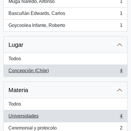
Muga Naredo, Alfonso
1
, 1 resultados
Bascuñán Edwards, Carlos
1
, 1 resultados
Goycoolea Infante, Roberto
1
, 1 resultados
Lugar
Todos
Concepción (Chile)
4
, 4 resultados
Materia
Todos
Universidades
4
, 4 resultados
Ceremonial y protocolo
2