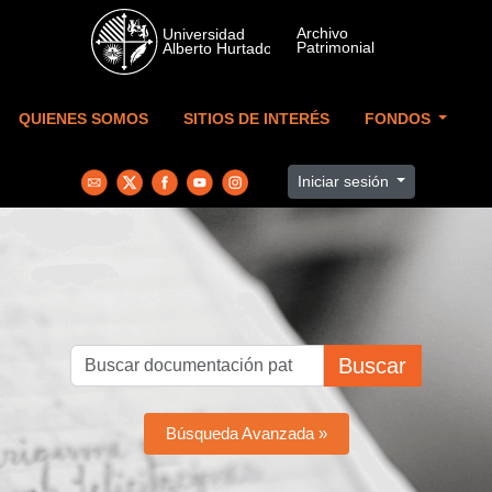
Skip to main content
QUIENES SOMOS
SITIOS DE INTERÉS
FONDOS
Iniciar sesión
Buscar
Búsqueda Avanzada »