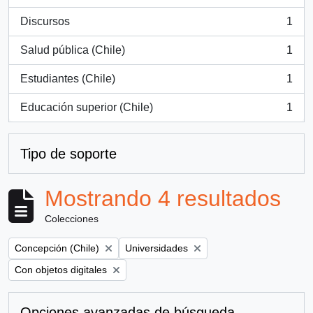
, 2 resultados
Discursos
1
, 1 resultados
Salud pública (Chile)
1
, 1 resultados
Estudiantes (Chile)
1
, 1 resultados
Educación superior (Chile)
1
, 1 resultados
Tipo de soporte
Mostrando 4 resultados
Colecciones
Remove filter:
Remove filter:
Concepción (Chile)
Universidades
Remove filter:
Con objetos digitales
Opciones avanzadas de búsqueda