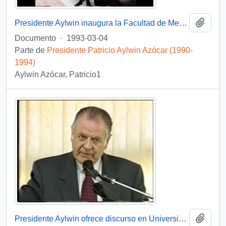
Añadi
Presidente Aylwin inaugura la Facultad de Medicina de la Universidad de Concepción: video
Documento
·
1993-03-04
Parte de
Presidente Patricio Aylwin Azócar (1990-
1994)
Aylwin Azócar, Patricio1
Añadi
Presidente Aylwin ofrece discurso en Universidad de Concepción: video