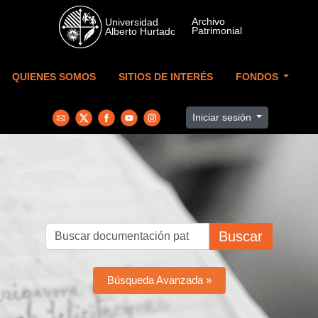
Skip to main content
QUIENES SOMOS
SITIOS DE INTERÉS
FONDOS
Iniciar sesión
Buscar
Búsqueda Avanzada »