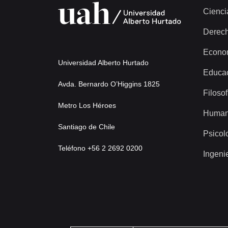
Cienci
Derec
Econo
Universidad Alberto Hurtado
Educa
Avda. Bernardo O’Higgins 1825
Filosof
Metro Los Héroes
Human
Santiago de Chile
Psicol
Teléfono +56 2 2692 0200
Ingeni