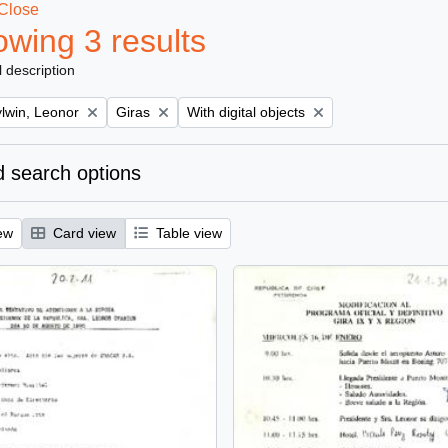
Close
wing 3 results
l description
Remove filter:
Remove filter:
lwin, Leonor
Giras
With digital objects
 search options
ew
Card view
Table view