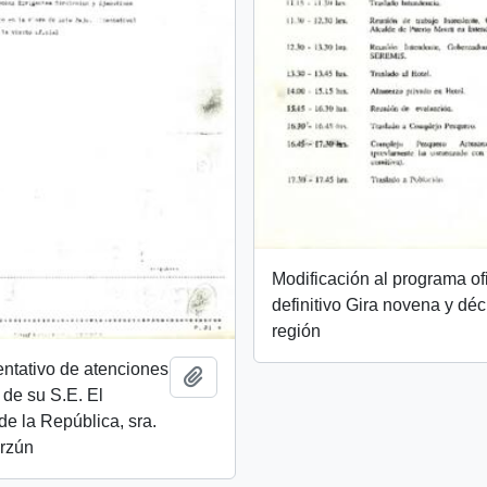
Modificación al programa ofi
definitivo Gira novena y dé
región
ntativo de atenciones
Add to clipboard
 de su S.E. El
de la República, sra.
rzún