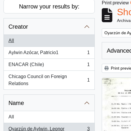
Print preview
Narrow your results by:
Sho
Archiva
Creator
Remove filter:
Oyarzún de Ay
All
Advanced
Aylwin Azócar, Patricio1
1
, 1 results
ENACAR (Chile)
1
, 1 results
Print previ
Chicago Council on Foreign
1
, 1 results
Relations
Name
All
Oyarzún de Aylwin, Leonor
3