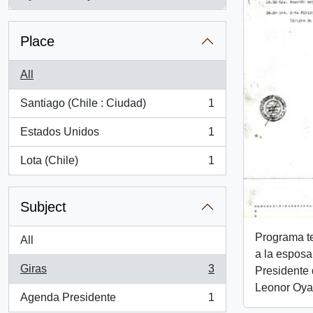
, 3 results
Place
All
Santiago (Chile : Ciudad)
1
, 1 results
Estados Unidos
1
, 1 results
Lota (Chile)
1
, 1 results
Subject
Programa te
All
a la esposa
Giras
3
Presidente 
, 3 results
Leonor Oya
Agenda Presidente
1
, 1 results