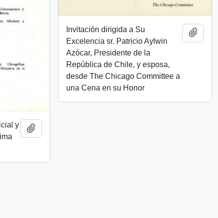
Invitación dirigida a Su
Add t
Excelencia sr. Patricio Aylwin
Azócar, Presidente de la
República de Chile, y esposa,
desde The Chicago Committee a
una Cena en su Honor
cial y
Add to clipboard
cima