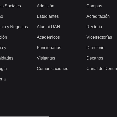
as Sociales
Admisión
Campus
ho
Estudiantes
Acreditación
mía y Negocios
Alumni UAH
Rectoría
ción
Académicos
Vicerrectorías
ía y
Funcionarios
Directorio
idades
Visitantes
Decanos
ogía
Comunicaciones
Canal de Denun
ería