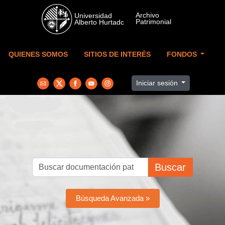
Skip to main content
QUIENES SOMOS
SITIOS DE INTERÉS
FONDOS
Iniciar sesión
Buscar
Búsqueda Avanzada »