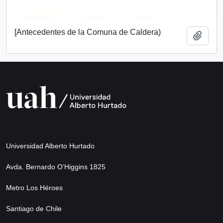
[Antecedentes de la Comuna de Caldera)
Añadi
Universidad Alberto Hurtado
Avda. Bernardo O’Higgins 1825
Metro Los Héroes
Santiago de Chile