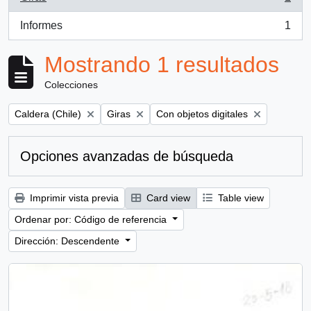
, 1 resultados
Informes
1
, 1 resultados
Mostrando 1 resultados
Colecciones
Remove filter:
Remove filter:
Remove filter:
Caldera (Chile)
Giras
Con objetos digitales
Opciones avanzadas de búsqueda
Imprimir vista previa
Card view
Table view
Ordenar por: Código de referencia
Dirección: Descendente