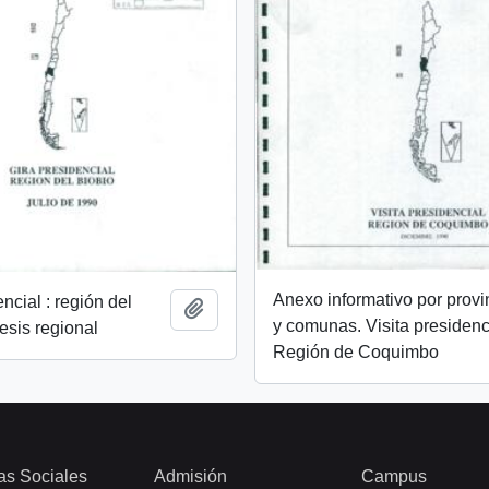
Anexo informativo por provi
ncial : región del
Añadir al portapapeles
y comunas. Visita presidenc
tesis regional
Región de Coquimbo
as Sociales
Admisión
Campus