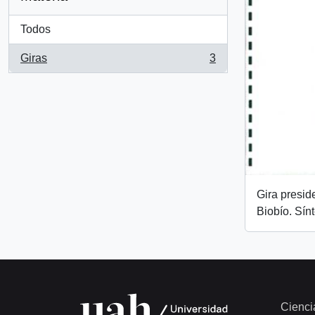
Todos
Giras
3
, 3 resultados
Gira preside
Biobío. Sín
Cienci