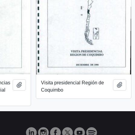
ncias
Visita presidencial Región de
Añadir al portapapeles
Añadi
ial
Coquimbo