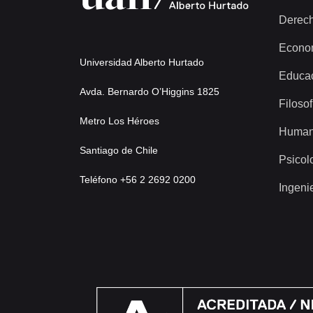
Derec
Econo
Universidad Alberto Hurtado
Educa
Avda. Bernardo O’Higgins 1825
Filosof
Metro Los Héroes
Human
Santiago de Chile
Psicol
Teléfono +56 2 2692 0200
Ingeni