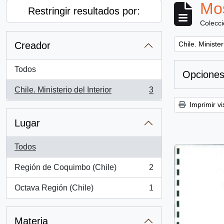
Mos
Restringir resultados por:
Colecc
Remove filter:
Creador
Chile. Minister
Todos
Opciones
Chile. Ministerio del Interior
3
, 3 resultados
Imprimir vi
Lugar
Todos
Región de Coquimbo (Chile)
2
, 2 resultados
Octava Región (Chile)
1
, 1 resultados
Materia