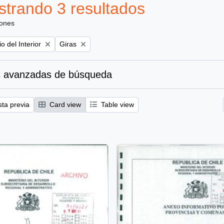
trando 3 resultados
iones
Remove filter:
io del Interior
Giras
 avanzadas de búsqueda
sta previa
Card view
Table view