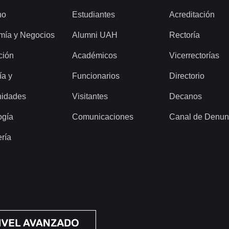
ho
Estudiantes
Acreditación
mía y Negocios
Alumni UAH
Rectoría
ción
Académicos
Vicerrectorías
ía y
Funcionarios
Directorio
idades
Visitantes
Decanos
ogía
Comunicaciones
Canal de Denun
ería