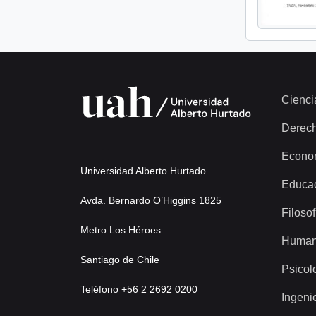
Cienci
Derec
Econo
Universidad Alberto Hurtado
Educa
Avda. Bernardo O’Higgins 1825
Filosof
Metro Los Héroes
Human
Santiago de Chile
Psicol
Teléfono +56 2 2692 0200
Ingeni