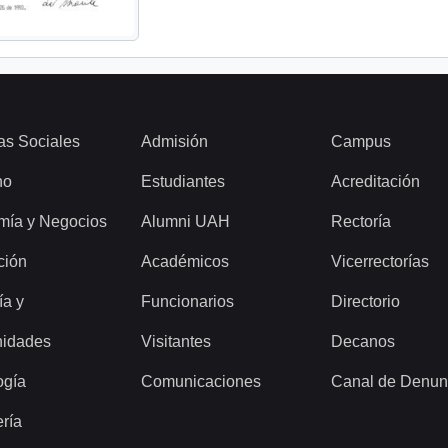
as Sociales
Admisión
Campus
ho
Estudiantes
Acreditación
mía y Negocios
Alumni UAH
Rectoría
ción
Académicos
Vicerrectorías
ía y
Funcionarios
Directorio
idades
Visitantes
Decanos
ogía
Comunicaciones
Canal de Denun
ería