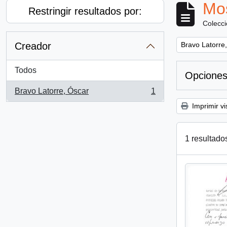
Mos
Restringir resultados por:
Colecc
Remove filter:
Creador
Bravo Latorre
Todos
Opciones
Bravo Latorre, Óscar
1
, 1 resultados
Imprimir vi
1 resultado