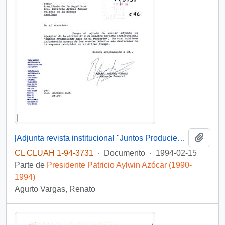
Añadi
[Adjunta revista institucional "Juntos Produciendo agua en el desierto"]
CL CLUAH 1-94-3731
·
Documento
·
1994-02-15
Parte de
Presidente Patricio Aylwin Azócar (1990-
1994)
Agurto Vargas, Renato