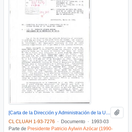
Añadi
[Carta de la Dirección y Administración de la Unidad Vecinal N° 36 Salar del Carmen]
CL CLUAH 1-93-7276
·
Documento
·
1993-03
Parte de
Presidente Patricio Aylwin Azócar (1990-