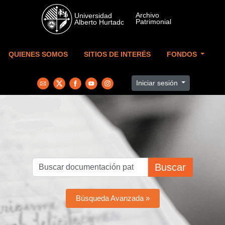
Skip to main content
QUIENES SOMOS
SITIOS DE INTERÉS
FONDOS
Iniciar sesión
Buscar
Búsqueda Avanzada »