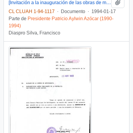
Añadi
[Invitación a la inauguración de las obras de mejoramiento del "Sistema de Agua Potable de Tocopilla"]
CL CLUAH 1-94-1117
·
Documento
·
1994-01-17
Parte de
Presidente Patricio Aylwin Azócar (1990-
1994)
Diaspro Silva, Francisco