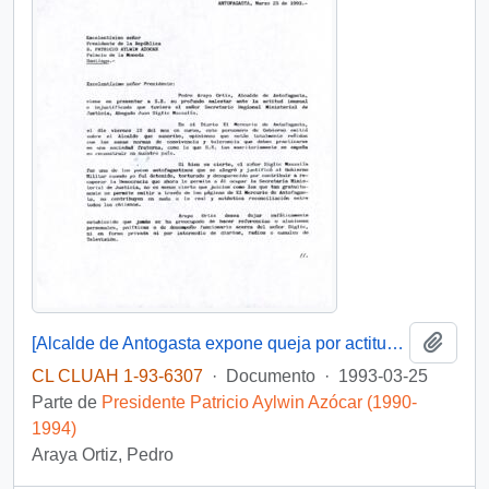
Añadi
[Alcalde de Antogasta expone queja por actitud de SEREMI de Justicia]
CL CLUAH 1-93-6307
·
Documento
·
1993-03-25
Parte de
Presidente Patricio Aylwin Azócar (1990-
1994)
Araya Ortiz, Pedro