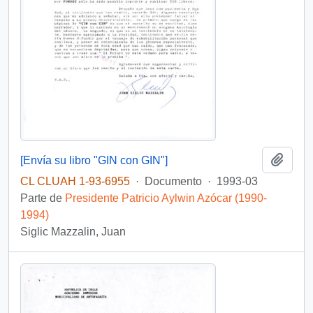
Añadi
[Envía su libro "GIN con GIN"]
CL CLUAH 1-93-6955
·
Documento
·
1993-03
Parte de
Presidente Patricio Aylwin Azócar (1990-
1994)
Siglic Mazzalin, Juan