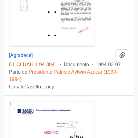
Añadi
[Agradece]
CL CLUAH 1-94-3941
·
Documento
·
1994-03-07
Parte de
Presidente Patricio Aylwin Azócar (1990-
1994)
Casali Castillo, Lucy