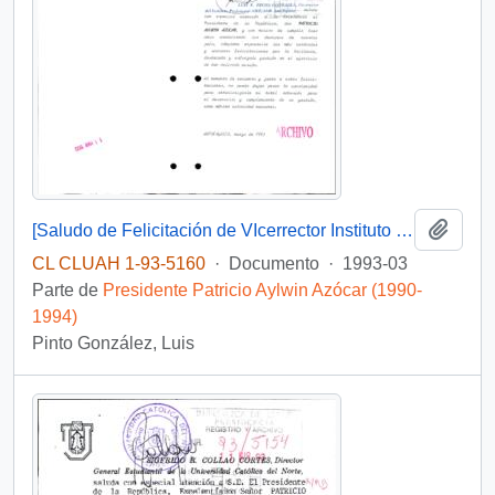
Añadi
[Saludo de Felicitación de VIcerrector Instituto Profesional AIEP de Antofagasta por los 3 años del Gobierno de Patricio Aylwin]
CL CLUAH 1-93-5160
·
Documento
·
1993-03
Parte de
Presidente Patricio Aylwin Azócar (1990-
1994)
Pinto González, Luis