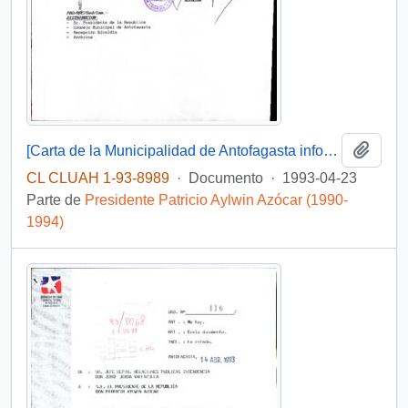
Añadi
[Carta de la Municipalidad de Antofagasta informa que el Consejo Municipal de Dicha Comuna, aprobó la Renovación de las Contribuciones]
CL CLUAH 1-93-8989
·
Documento
·
1993-04-23
Parte de
Presidente Patricio Aylwin Azócar (1990-
1994)