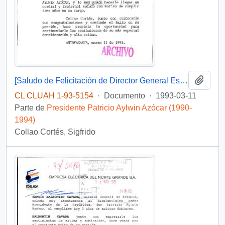
Añadi
[Saludo de Felicitación de Director General Estudiantil de la Universidad del Norte por los 3 años del Gobierno de Patricio Aylwin]
CL CLUAH 1-93-5154
·
Documento
·
1993-03-11
Parte de
Presidente Patricio Aylwin Azócar (1990-
1994)
Collao Cortés, Sigfrido