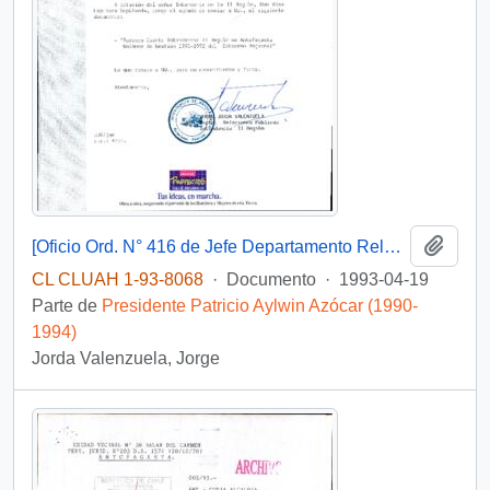
Añadi
[Oficio Ord. N° 416 de Jefe Departamento Relaciones Públicas Intendenica Ii Región, remite documento]
CL CLUAH 1-93-8068
·
Documento
·
1993-04-19
Parte de
Presidente Patricio Aylwin Azócar (1990-
1994)
Jorda Valenzuela, Jorge