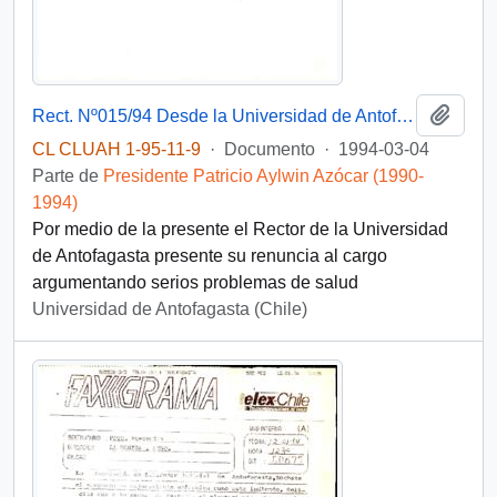
Añadi
Rect. Nº015/94 Desde la Universidad de Antofagasta, de su Rector, sr. Jorge Peralta Hidalgo, dirigida a S.E. Dn. Patricio Aylwin Azócar
CL CLUAH 1-95-11-9
·
Documento
·
1994-03-04
Parte de
Presidente Patricio Aylwin Azócar (1990-
1994)
Por medio de la presente el Rector de la Universidad
de Antofagasta presente su renuncia al cargo
argumentando serios problemas de salud
Universidad de Antofagasta (Chile)