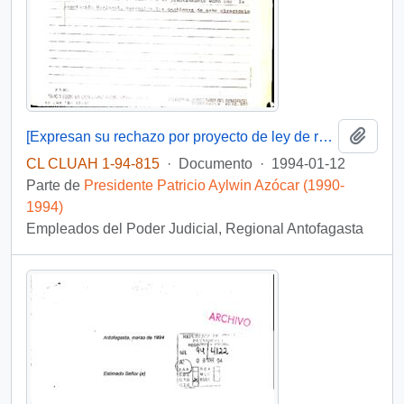
Añadi
[Expresan su rechazo por proyecto de ley de reajuste para el poder judicial]
CL CLUAH 1-94-815
·
Documento
·
1994-01-12
Parte de
Presidente Patricio Aylwin Azócar (1990-
1994)
Empleados del Poder Judicial, Regional Antofagasta