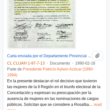
Añadi
Carta enviada por el Departamento Provincial de la Mujer de Antofagasta dirigida al Presidente electo Patricio Aylwin
CL CLUAH 1-97-7-13
·
Documento
·
1990-02-16
Parte de
Presidente Patricio Aylwin Azócar (1990-
1994)
En la presente destacan el rol decisivo que tuvieron
las mujeres de la II Región en el triunfo electoral de la
Concertación y expresan su preocupación por la
ausencia de mujeres en las nominaciones de cargos
públicos. Solicitan que se considere a Rosalba
…
read