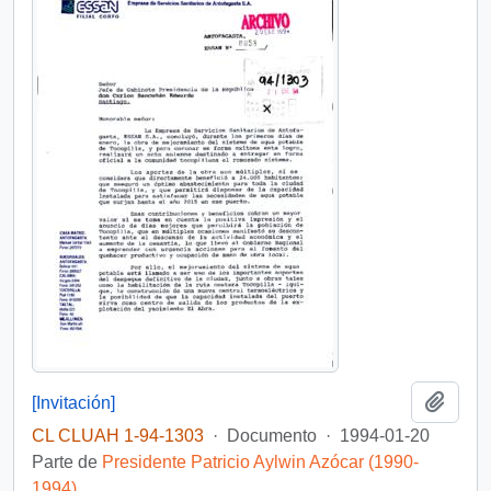
Añadi
[Invitación]
CL CLUAH 1-94-1303
·
Documento
·
1994-01-20
Parte de
Presidente Patricio Aylwin Azócar (1990-
1994)