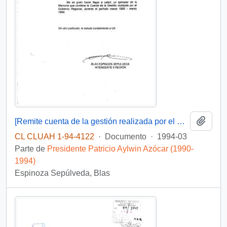
Añadi
[Remite cuenta de la gestión realizada por el Gobierno Regional, Segunda Región, durante el período marzo 1990 - marzo 1994]
CL CLUAH 1-94-4122
·
Documento
·
1994-03
Parte de
Presidente Patricio Aylwin Azócar (1990-
1994)
Espinoza Sepúlveda, Blas