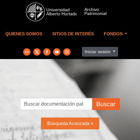
Skip to main content
QUIENES SOMOS
SITIOS DE INTERÉS
FONDOS
Iniciar sesión
Buscar
Búsqueda Avanzada »