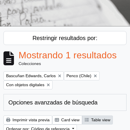
Restringir resultados por:
Mostrando 1 resultados
Colecciones
Remove filter:
Remove filter:
Bascuñan Edwards, Carlos
Penco (Chile)
Remove filter:
Con objetos digitales
Opciones avanzadas de búsqueda
Imprimir vista previa
Card view
Table view
Ordenar por: Código de referencia