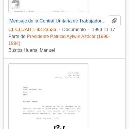
Añadi
[Mensaje de la Central Unitaria de Trabajadores dirigido al Jefe de Gabinete Presidencial, mediante el cual adjunta solicitud del Sindicato de Estibadores N° 1 de Penco-Lirquén]
CL CLUAH 1-93-23536
·
Documento
·
1993-11-17
Parte de
Presidente Patricio Aylwin Azócar (1990-
1994)
Bustos Huerta, Manuel