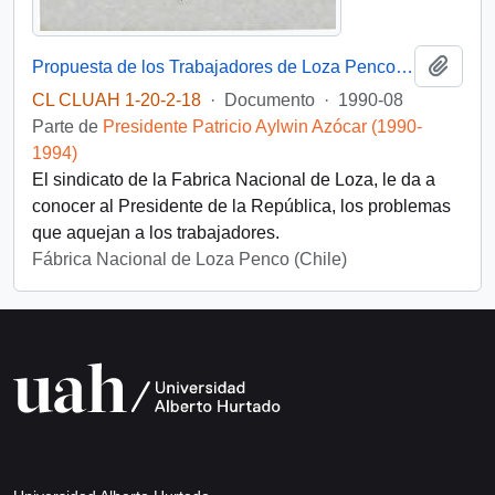
Añadi
Propuesta de los Trabajadores de Loza Penco al sr. Presidente de la República
CL CLUAH 1-20-2-18
·
Documento
·
1990-08
Parte de
Presidente Patricio Aylwin Azócar (1990-
1994)
El sindicato de la Fabrica Nacional de Loza, le da a
conocer al Presidente de la República, los problemas
que aquejan a los trabajadores.
Fábrica Nacional de Loza Penco (Chile)