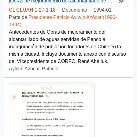
Añadi
[Obras de mejoramiento del alcantarillado de aguas servidas de Penco e inauguración de población forjadores de Chile-Penco]
CL CLUAH 1-27-1-18
·
Documento
·
1994-01
Parte de
Presidente Patricio Aylwin Azócar (1990-
1994)
Antecedentes de Obras de mejoramiento del
alcantarillado de aguas servidas de Penco e
inauguración de población forjadores de Chile en la
misma ciudad. Incluye documento anexo con discurso
del Vicepresidente de CORFO, René Abeliuk.
Aylwin Azocar, Patricio