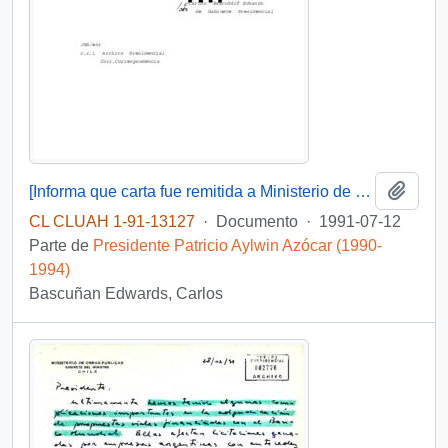
Añadi
[Informa que carta fue remitida a Ministerio de Educación Pública, mediante Of. GAB. PRES. (0) 91/2438]
CL CLUAH 1-91-13127
·
Documento
·
1991-07-12
Parte de
Presidente Patricio Aylwin Azócar (1990-
1994)
Bascuñan Edwards, Carlos