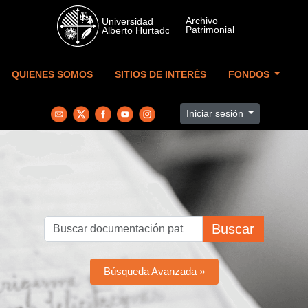
Skip to main content
QUIENES SOMOS
SITIOS DE INTERÉS
FONDOS
Iniciar sesión
Buscar
Búsqueda Avanzada »