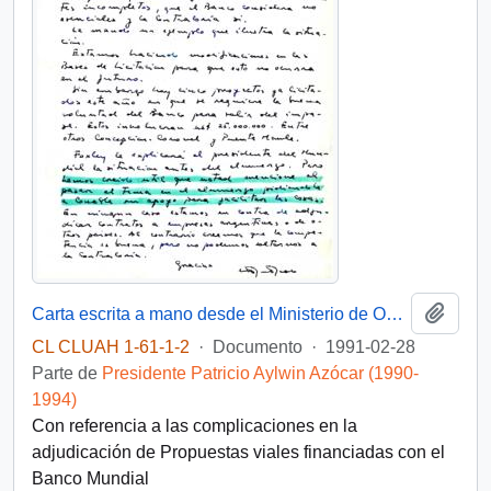
Añadi
Carta escrita a mano desde el Ministerio de Obras Públicas, del Gabinete del Ministro, dirigida al Presidente [de la República de Chile]
CL CLUAH 1-61-1-2
·
Documento
·
1991-02-28
Parte de
Presidente Patricio Aylwin Azócar (1990-
1994)
Con referencia a las complicaciones en la
adjudicación de Propuestas viales financiadas con el
Banco Mundial