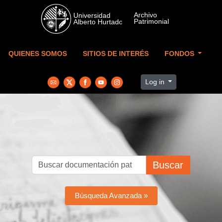
Skip to main content
QUIENES SOMOS
SITIOS DE INTERÉS
FONDOS
Log in
Buscar
Búsqueda Avanzada »