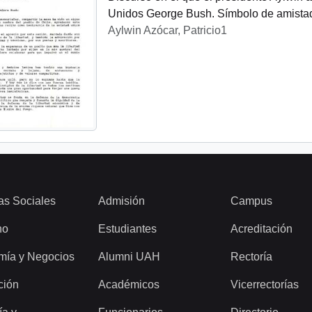
Unidos George Bush. Símbolo de amistad
Aylwin Azócar, Patricio1
as Sociales
Admisión
Campus
ho
Estudiantes
Acreditación
mía y Negocios
Alumni UAH
Rectoría
ción
Académicos
Vicerrectorías