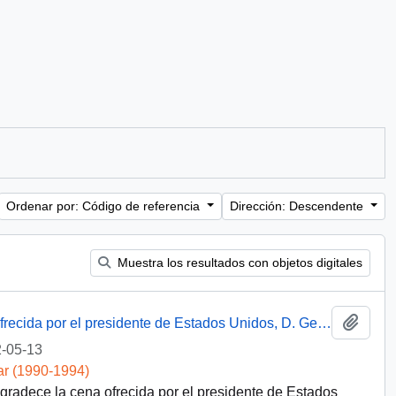
Ordenar por: Código de referencia
Dirección: Descendente
Muestra los resultados con objetos digitales
Añadi
Discurso del presidente Aylwin en cena ofrecida por el presidente de Estados Unidos, D. George Bush
-05-13
ar (1990-1994)
agradece la cena ofrecida por el presidente de Estados