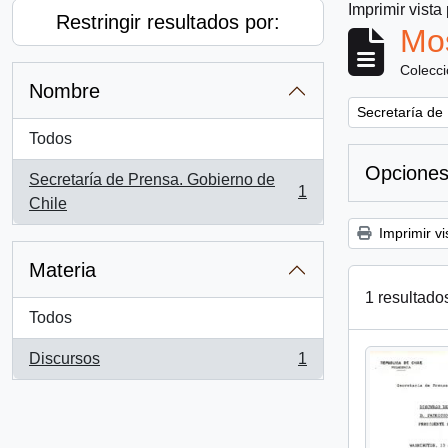
Imprimir vista
Restringir resultados por:
Mos
Colecc
Nombre
Remove filter:
Secretaría de
Todos
Opciones
Secretaría de Prensa. Gobierno de
1
, 1 resultados
Chile
Imprimir vi
Materia
1 resultado
Todos
Discursos
1
, 1 resultados