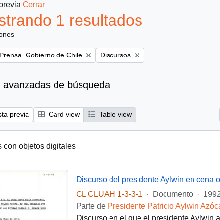
 previa
Cerrar
trando 1 resultados
iones
Remove filter:
 Prensa. Gobierno de Chile
Discursos
 avanzadas de búsqueda
sta previa
Card view
Table view
s con objetos digitales
CL CLUAH 1-3-3-1
·
Documento
·
1992
Parte de
Presidente Patricio Aylwin Azóc
Discurso en el que el presidente Aylwin 