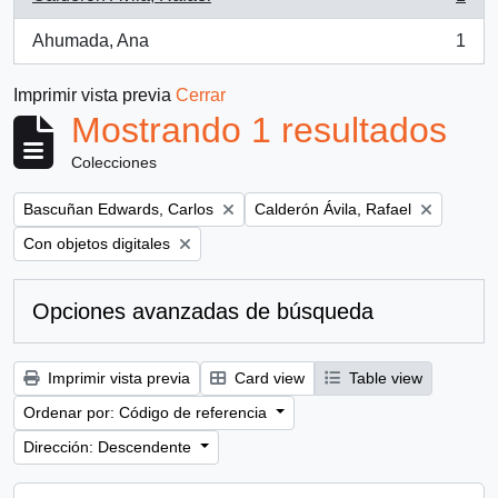
, 1 resultados
Ahumada, Ana
1
, 1 resultados
Imprimir vista previa
Cerrar
Mostrando 1 resultados
Colecciones
Remove filter:
Remove filter:
Bascuñan Edwards, Carlos
Calderón Ávila, Rafael
Remove filter:
Con objetos digitales
Opciones avanzadas de búsqueda
Imprimir vista previa
Card view
Table view
Ordenar por: Código de referencia
Dirección: Descendente