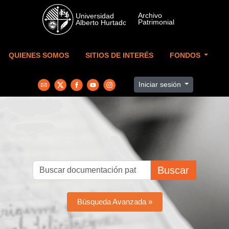
Skip to main content
QUIENES SOMOS
SITIOS DE INTERÉS
FONDOS
Iniciar sesión
Buscar
Búsqueda Avanzada »