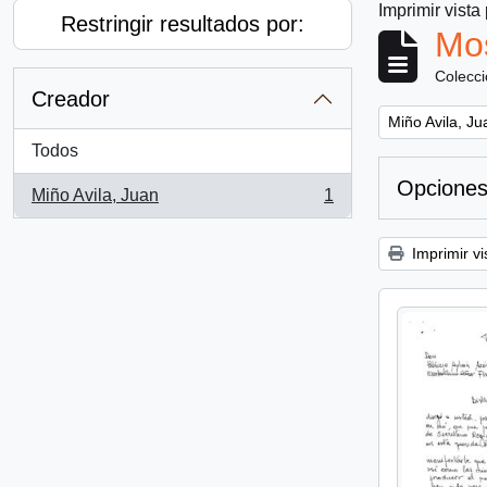
Imprimir vista
Restringir resultados por:
Mos
Colecc
Creador
Remove filter:
Miño Avila, Ju
Todos
Opciones
Miño Avila, Juan
1
, 1 resultados
Imprimir vi