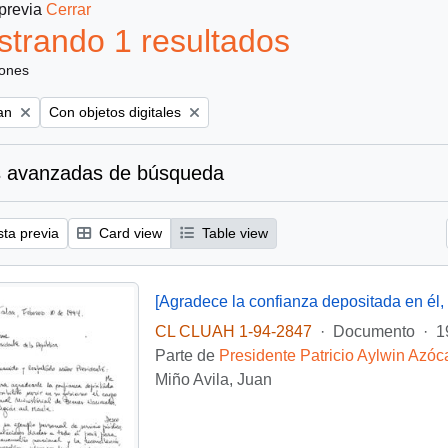
 previa
Cerrar
trando 1 resultados
iones
Remove filter:
an
Con objetos digitales
 avanzadas de búsqueda
sta previa
Card view
Table view
[Agradece la confianza depositada en él, q
CL CLUAH 1-94-2847
·
Documento
·
1
Parte de
Presidente Patricio Aylwin Azóc
Miño Avila, Juan