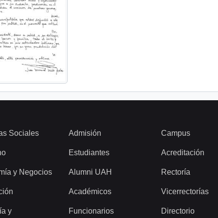
as Sociales
Admisión
Campus
ho
Estudiantes
Acreditación
mía y Negocios
Alumni UAH
Rectoría
ción
Académicos
Vicerrectorías
ía y
Funcionarios
Directorio