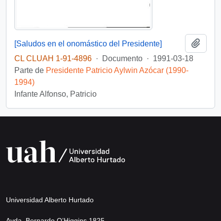
Añadi
[Saludos en el onomástico del Presidente]
CL CLUAH 1-91-4896
·
Documento
·
1991-03-18
Parte de
Presidente Patricio Aylwin Azócar (1990-
1994)
Infante Alfonso, Patricio
Universidad Alberto Hurtado
Avda. Bernardo O’Higgins 1825