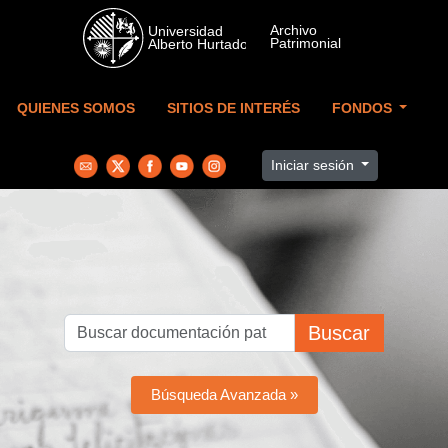
Skip to main content
QUIENES SOMOS
SITIOS DE INTERÉS
FONDOS
Iniciar sesión
Buscar
Búsqueda Avanzada »