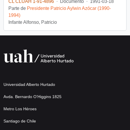
CL CLUAH 1-91-4896
·
Documento
·
1991-03-18
Parte de
Presidente Patricio Aylwin Azócar (1990-
1994)
Infante Alfonso, Patricio
Universidad Alberto Hurtado
Avda. Bernardo O’Higgins 1825
Metro Los Héroes
Santiago de Chile