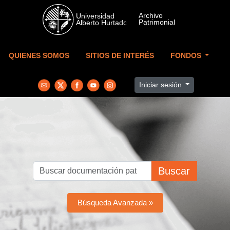
Skip to main content
QUIENES SOMOS
SITIOS DE INTERÉS
FONDOS
Iniciar sesión
Buscar
Búsqueda Avanzada »