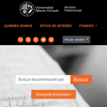
Skip to main content
QUIENES SOMOS
SITIOS DE INTERÉS
FONDOS
Iniciar sesión
Buscar
Búsqueda Avanzada »