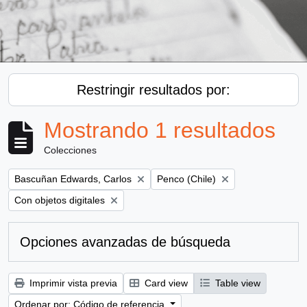
Restringir resultados por:
Mostrando 1 resultados
Colecciones
Remove filter:
Remove filter:
Bascuñan Edwards, Carlos
Penco (Chile)
Remove filter:
Con objetos digitales
Opciones avanzadas de búsqueda
Imprimir vista previa
Card view
Table view
Ordenar por: Código de referencia