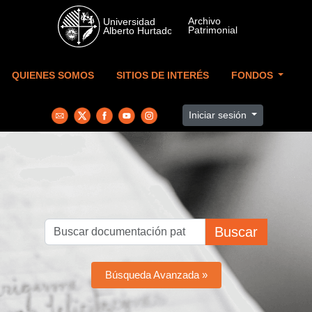
Skip to main content
QUIENES SOMOS
SITIOS DE INTERÉS
FONDOS
Iniciar sesión
Buscar
Búsqueda Avanzada »