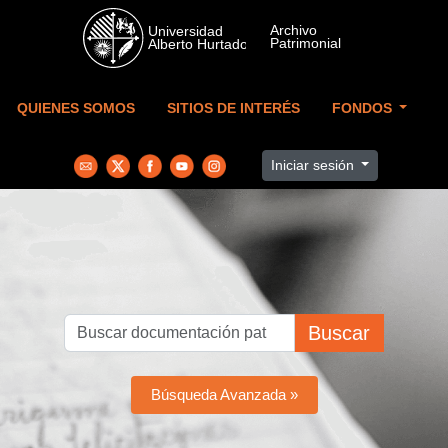
Skip to main content
QUIENES SOMOS
SITIOS DE INTERÉS
FONDOS
Iniciar sesión
Buscar
Búsqueda Avanzada »