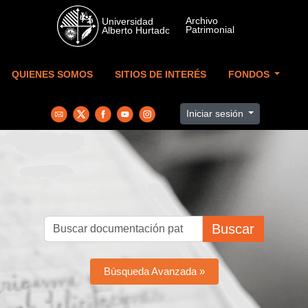
Skip to main content
QUIENES SOMOS
SITIOS DE INTERÉS
FONDOS
Iniciar sesión
Buscar
Búsqueda Avanzada »