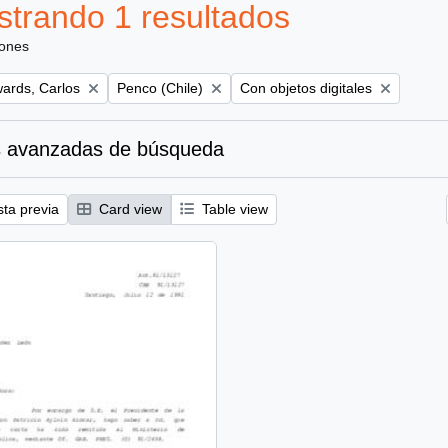
trando 1 resultados
iones
Remove filter:
Remove filter:
ards, Carlos
Penco (Chile)
Con objetos digitales
 avanzadas de búsqueda
sta previa
Card view
Table view