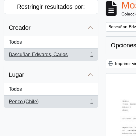
Mos
Restringir resultados por:
Colecc
Remove filter:
Creador
Bascuñan Edw
Todos
Opciones
Bascuñan Edwards, Carlos
1
, 1 resultados
Imprimir vi
Lugar
Todos
Penco (Chile)
1
, 1 resultados