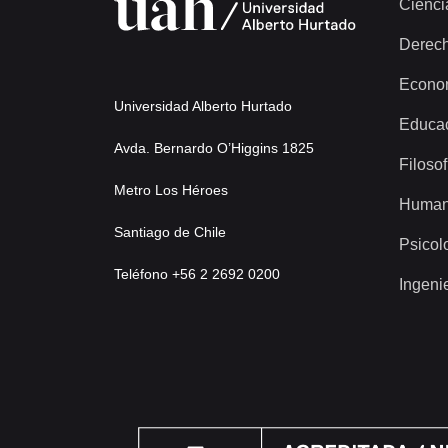
Cienci
Derec
Econo
Universidad Alberto Hurtado
Educa
Avda. Bernardo O’Higgins 1825
Filosof
Metro Los Héroes
Human
Santiago de Chile
Psicol
Teléfono +56 2 2692 0200
Ingeni