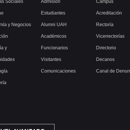
as Sociales
Admisión
Campus
ho
Estudiantes
Acreditación
mía y Negocios
Alumni UAH
Rectoría
ción
Académicos
Vicerrectorías
ía y
Funcionarios
Directorio
idades
Visitantes
Decanos
ogía
Comunicaciones
Canal de Denun
ería