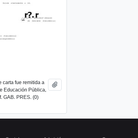
 carta fue remitida a
Añadir al portapapeles
de Educación Pública,
f. GAB. PRES. (0)