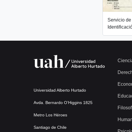
Servicio de 
Identificaci
Cienci
Derec
Econo
Universidad Alberto Hurtado
Educa
Avda. Bernardo O’Higgins 1825
Filosof
Metro Los Héroes
Human
Santiago de Chile
Psicol