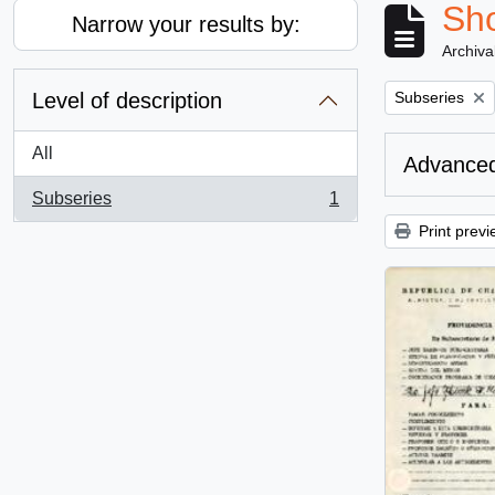
Sho
Narrow your results by:
Archiva
Remove filter:
Level of description
Subseries
All
Advanced
Subseries
1
, 1 results
Print previ