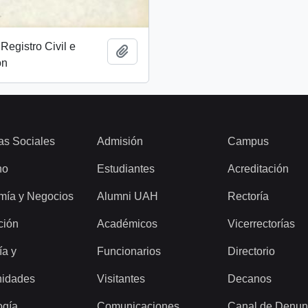
Registro Civil e
Add to clipboard
ón
as Sociales
Admisión
Campus
ho
Estudiantes
Acreditación
mía y Negocios
Alumni UAH
Rectoría
ción
Académicos
Vicerrectorías
ía y
Funcionarios
Directorio
idades
Visitantes
Decanos
ogía
Comunicaciones
Canal de Denun