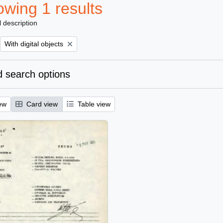
wing 1 results
l description
Remove filter:
With digital objects
 search options
ew
Card view
Table view