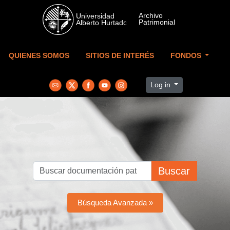
Skip to main content
QUIENES SOMOS
SITIOS DE INTERÉS
FONDOS
Log in
Buscar
Búsqueda Avanzada »