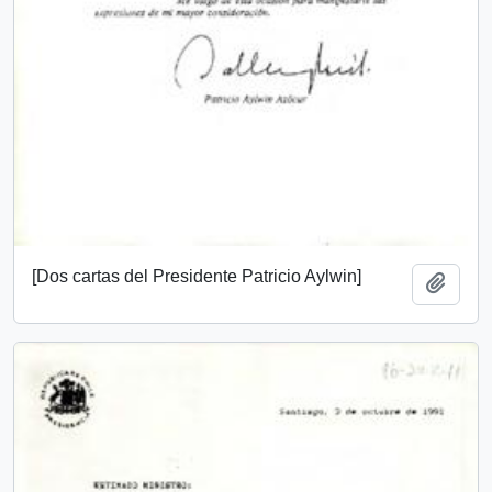
[Dos cartas del Presidente Patricio Aylwin]
Add t