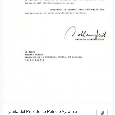
[Carta del Presidente Patricio Aylwin al
Add t