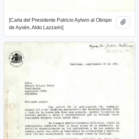
[Carta del Presidente Patricio Aylwin al Obispo
Add t
de Aysén, Aldo Lazzarin]