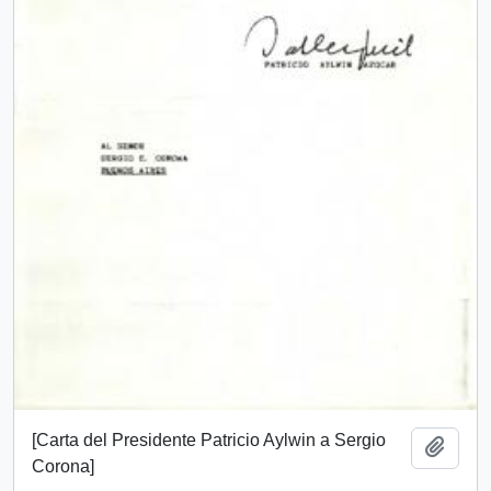
[Carta del Presidente Patricio Aylwin a Sergio
Add t
Corona]