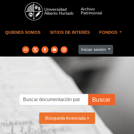
Skip to main content
QUIENES SOMOS
SITIOS DE INTERÉS
FONDOS
Iniciar sesión
Buscar
Búsqueda Avanzada »