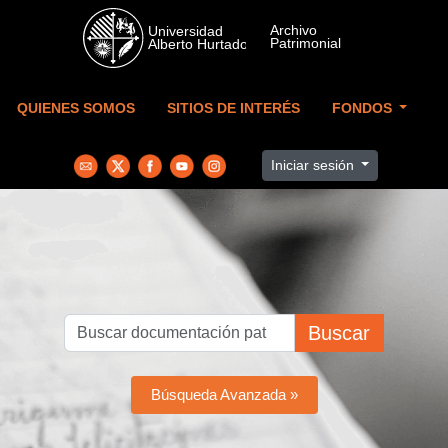
Skip to main content
QUIENES SOMOS
SITIOS DE INTERÉS
FONDOS
Iniciar sesión
Buscar
Búsqueda Avanzada »