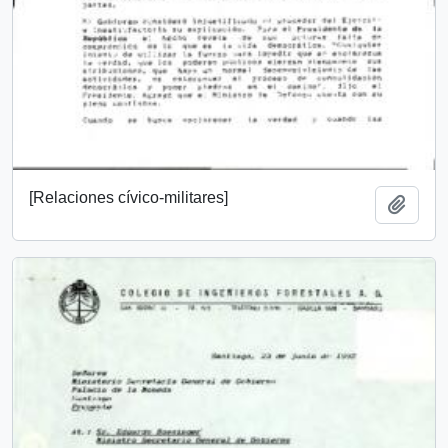
[Relaciones cívico-militares]
Añadi