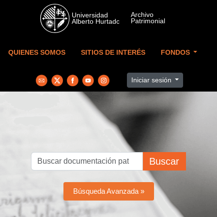
Skip to main content
QUIENES SOMOS
SITIOS DE INTERÉS
FONDOS
Iniciar sesión
Buscar
Búsqueda Avanzada »