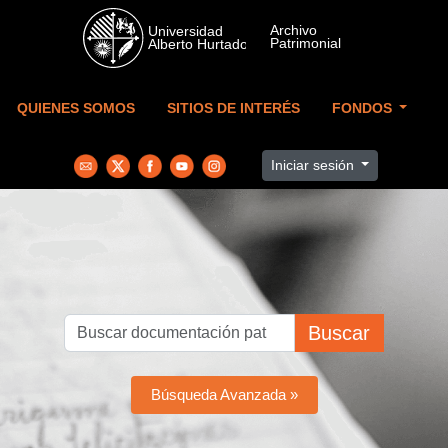
Skip to main content
QUIENES SOMOS
SITIOS DE INTERÉS
FONDOS
Iniciar sesión
Buscar
Búsqueda Avanzada »