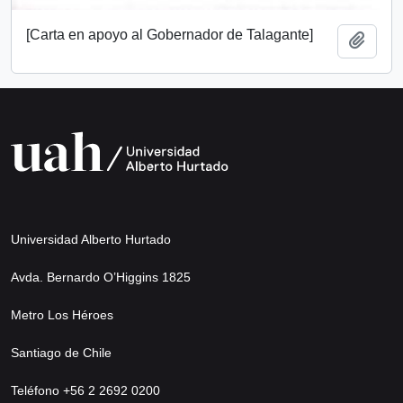
[Carta en apoyo al Gobernador de Talagante]
Añadi
Universidad Alberto Hurtado
Avda. Bernardo O’Higgins 1825
Metro Los Héroes
Santiago de Chile
Teléfono +56 2 2692 0200