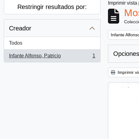
Imprimir vista
Restringir resultados por:
Mos
Colecc
Creador
Remove filter:
Infante Alfonso
Todos
Opciones
Infante Alfonso, Patricio
1
, 1 resultados
Imprimir vi