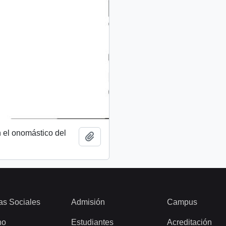
 el onomástico del
Añadir al portapapeles
as Sociales
Admisión
Campus
ho
Estudiantes
Acreditación