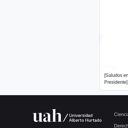
[Saludos en
Presidente]
Cienci
Derec