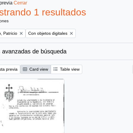
 previa
Cerrar
trando 1 resultados
iones
Remove filter:
, Patricio
Con objetos digitales
 avanzadas de búsqueda
sta previa
Card view
Table view