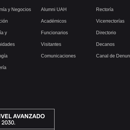
mía y Negocios
Alumni UAH
Rectoría
ción
Académicos
Vicerrectorías
ía y
Funcionarios
Directorio
idades
Visitantes
Decanos
ogía
Comunicaciones
Canal de Denun
ería