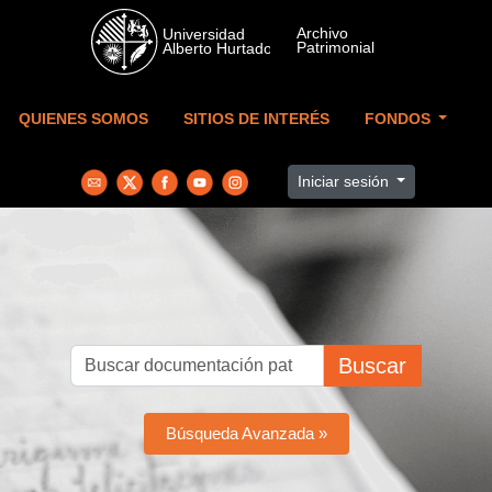
Skip to main content
QUIENES SOMOS
SITIOS DE INTERÉS
FONDOS
Iniciar sesión
Buscar
Búsqueda Avanzada »