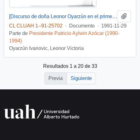
Añadi
[Discurso de doña Leonor Oyarzún en el primer aniversario de PRODEMU]
CL CLUAH 1--91-25702
·
Documento
·
1991-11-29
Parte de
Presidente Patricio Aylwin Azócar (1990-
1994)
Oyarzún Ivanovic, Leonor Victoria
Resultados 1 a 20 de 33
Previa
Siguiente