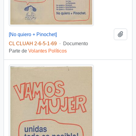
Añadi
[No quiero + Pinochet]
CL CLUAH 2-6-5-1-69
·
Documento
Parte de
Volantes Políticos