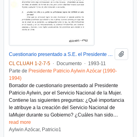
Añadi
Cuestionario presentado a S.E. el Presidente de la República por el Servicio Nacional de la Mujer.
CL CLUAH 1-2-7-5
·
Documento
·
1993-11
Parte de
Presidente Patricio Aylwin Azócar (1990-
1994)
Borrador de cuestionario presentado al Presidente
Patricio Aylwin, por el Servicio Nacional de la Mujer.
Contiene las siguientes preguntas: ¿Qué importancia
le atribuye a la creación del Servicio Nacional de
laMujer durante su Gobierno? ¿Cuáles han sido
…
read more
Aylwin Azócar, Patricio1