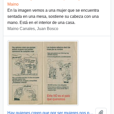
Maino
En la imagen vemos a una mujer que se encuentra
sentada en una mesa, sostiene su cabeza con una
mano. Está en el interior de una casa.
Maino Canales, Juan Bosco
Añadi
Hay quienes creen que por ser mujeres nos pueden convencer de cualquier cosa