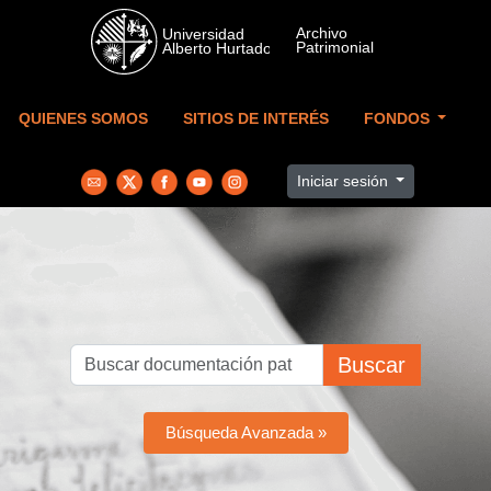
Skip to main content
QUIENES SOMOS
SITIOS DE INTERÉS
FONDOS
Iniciar sesión
Buscar
Búsqueda Avanzada »