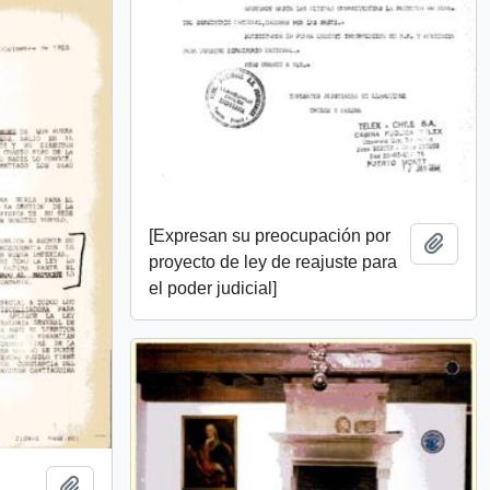
[Expresan su preocupación por
Añadi
proyecto de ley de reajuste para
el poder judicial]
Añadir al portapapeles