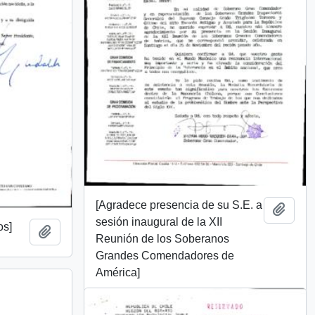
[Agradece presencia de su S.E. a
Añadi
sesión inaugural de la XII
os]
Añadir al portapapeles
Reunión de los Soberanos
Grandes Comendadores de
América]