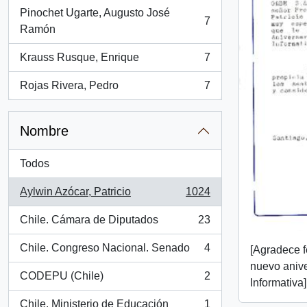
Pinochet Ugarte, Augusto José
7
, 7 resultados
Ramón
Krauss Rusque, Enrique
7
, 7 resultados
Rojas Rivera, Pedro
7
, 7 resultados
Nombre
Todos
Aylwin Azócar, Patricio
1024
, 1024 resultados
Chile. Cámara de Diputados
23
, 23 resultados
Chile. Congreso Nacional. Senado
4
[Agradece f
, 4 resultados
nuevo anive
CODEPU (Chile)
2
Informativa]
, 2 resultados
Chile. Ministerio de Educación
1