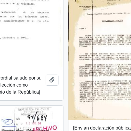
ordial saludo por su
Añadir al portapapeles
elección como
io de la República]
[Envían declaración pública