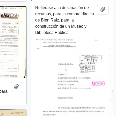
Refiérase a la destinación de
Añadi
recursos, para la compra directa
de Bien Raíz, para la
construcción de un Museo y
Biblioteca Pública
Añadir al portapapeles
 para