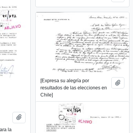
[Expresa su alegría por
Añadi
resultados de las elecciones en
Chile]
Añadir al portapapeles
ara la