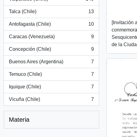
, 149 resultados
Talca (Chile)
13
, 13 resultados
[Invitación 
Antofagasta (Chile)
10
, 10 resultados
conmemorac
Caracas (Venezuela)
9
Sesquicente
, 9 resultados
de la Ciuda
Concepción (Chile)
9
, 9 resultados
Buenos Aires (Argentina)
7
, 7 resultados
Temuco (Chile)
7
, 7 resultados
Iquique (Chile)
7
, 7 resultados
Vicuña (Chile)
7
, 7 resultados
Materia