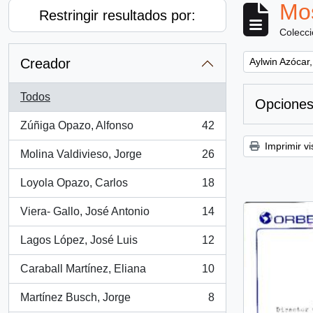
Mos
Restringir resultados por:
Colecc
Remove filter:
Creador
Aylwin Azócar,
Todos
Opciones
Zúñiga Opazo, Alfonso
42
, 42 resultados
Imprimir vi
Molina Valdivieso, Jorge
26
, 26 resultados
Loyola Opazo, Carlos
18
, 18 resultados
Viera- Gallo, José Antonio
14
, 14 resultados
Lagos López, José Luis
12
, 12 resultados
Caraball Martínez, Eliana
10
, 10 resultados
Martínez Busch, Jorge
8
, 8 resultados