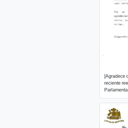
[Agradece c
reciente re
Parlamentar