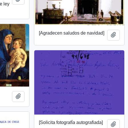
e ley
[Agradecen saludos de navidad]
Añadi
]
Añadir al portapapeles
[Solicita fotografía autografiada]
Añadi