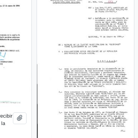
recibir
Añadir al portapapeles
 la