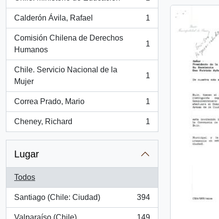
, 1 resultados
Calderón Ávila, Rafael
1
, 1 resultados
Comisión Chilena de Derechos
1
, 1 resultados
Humanos
Chile. Servicio Nacional de la
1
, 1 resultados
Mujer
Correa Prado, Mario
1
, 1 resultados
Cheney, Richard
1
, 1 resultados
Lugar
Todos
Santiago (Chile: Ciudad)
394
, 394 resultados
Valparaíso (Chile)
149