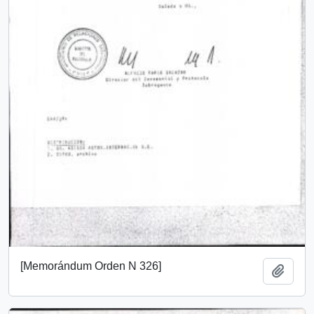
[Memorándum Orden N 326]
Añadi