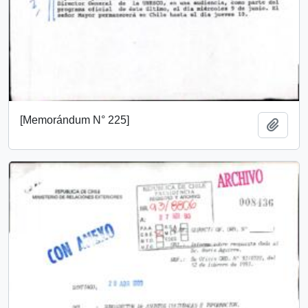
[Memorándum N° 225]
Añadi