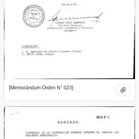
[Memorándum Orden N° 023]
Añadi