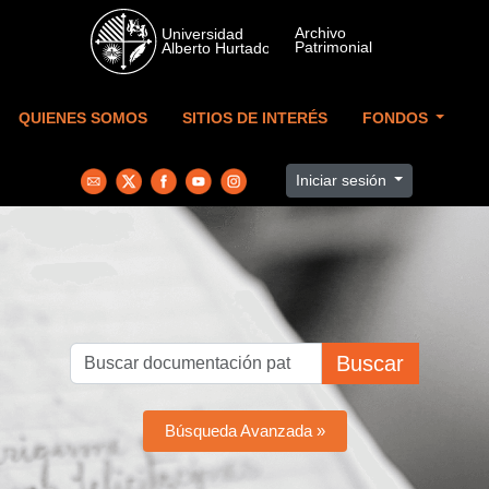
Skip to main content
QUIENES SOMOS
SITIOS DE INTERÉS
FONDOS
Iniciar sesión
Buscar
Búsqueda Avanzada »