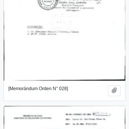
[Memorándum Orden N° 028]
Añadi