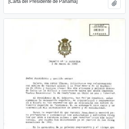
[Carta del Presidente de Panamá]
Añadi