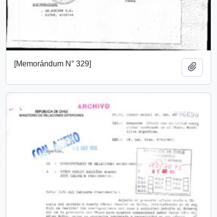
[Memorándum N° 329]
Añadi