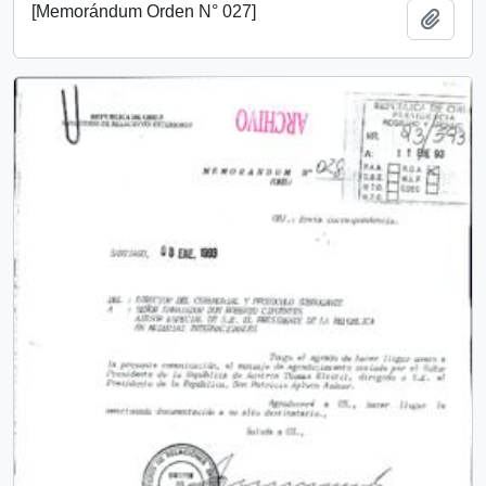
[Memorándum Orden N° 027]
Añadi