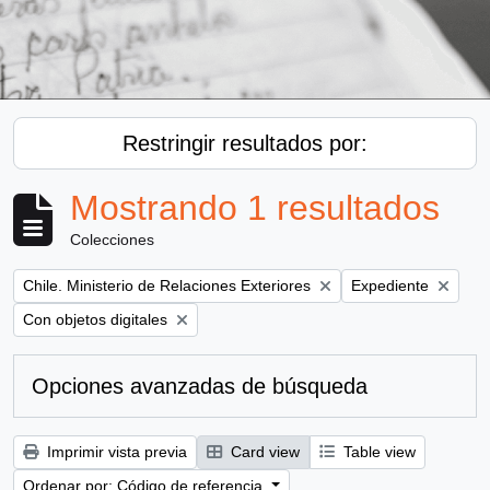
Restringir resultados por:
Mostrando 1 resultados
Colecciones
Remove filter:
Remove filter:
Chile. Ministerio de Relaciones Exteriores
Expediente
Remove filter:
Con objetos digitales
Opciones avanzadas de búsqueda
Imprimir vista previa
Card view
Table view
Ordenar por: Código de referencia