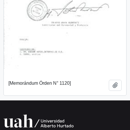
[Memorándum Órden N° 1120]
Añadi