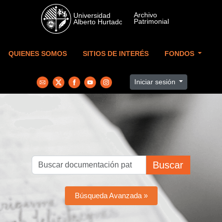
Skip to main content
QUIENES SOMOS
SITIOS DE INTERÉS
FONDOS
Iniciar sesión
Buscar
Búsqueda Avanzada »