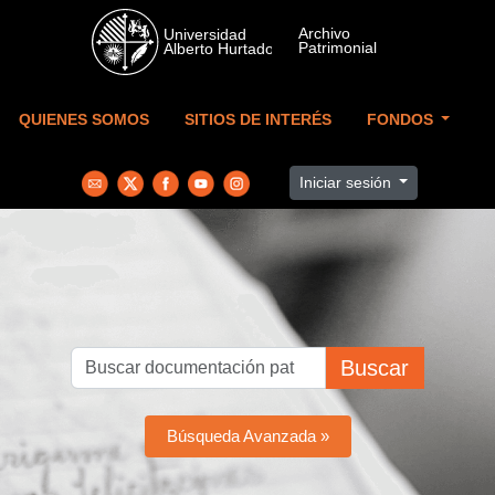
Skip to main content
QUIENES SOMOS
SITIOS DE INTERÉS
FONDOS
Iniciar sesión
Buscar
Búsqueda Avanzada »