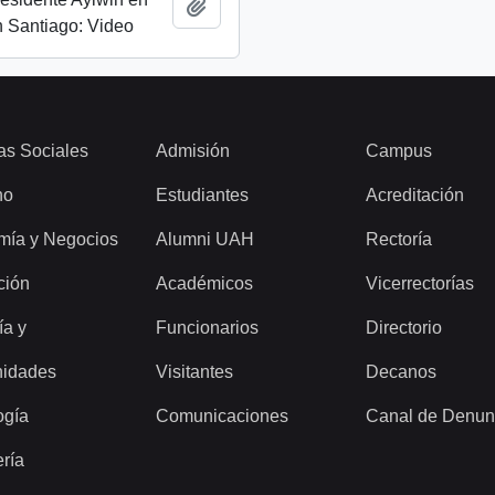
Add to clipboard
 Santiago: Video
as Sociales
Admisión
Campus
ho
Estudiantes
Acreditación
mía y Negocios
Alumni UAH
Rectoría
ción
Académicos
Vicerrectorías
ía y
Funcionarios
Directorio
idades
Visitantes
Decanos
ogía
Comunicaciones
Canal de Denun
ería