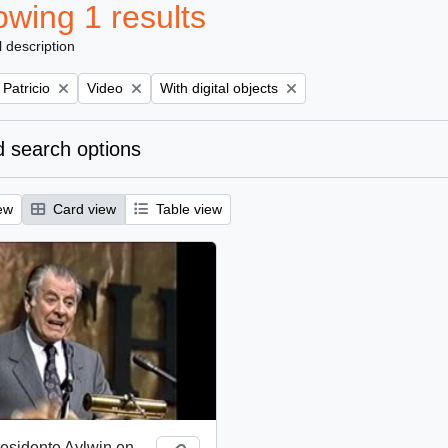
wing 1 results
l description
Remove filter:
Remove filter:
 Patricio
Video
With digital objects
 search options
ew
Card view
Table view
esidente Aylwin en