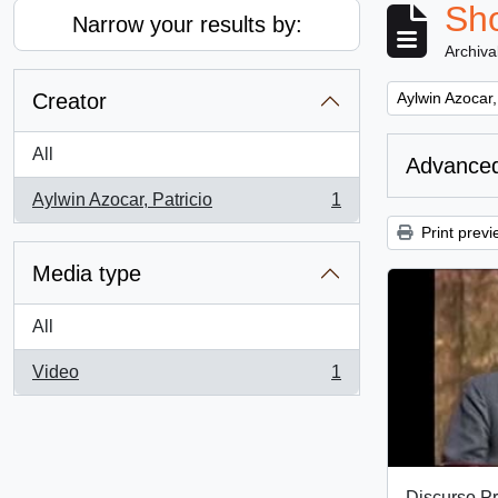
Sho
Narrow your results by:
Archiva
Remove filter:
Creator
Aylwin Azocar,
All
Advanced
Aylwin Azocar, Patricio
1
, 1 results
Print previ
Media type
All
Video
1
, 1 results
Discurso Pr