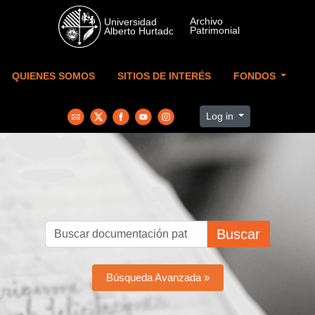
Skip to main content
QUIENES SOMOS
SITIOS DE INTERÉS
FONDOS
Log in
Buscar
Búsqueda Avanzada »