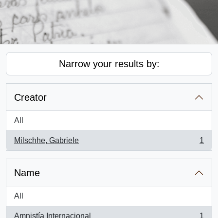
Narrow your results by:
Creator
All
Milschhe, Gabriele
1
, 1 results
Name
All
Amnistía Internacional
1