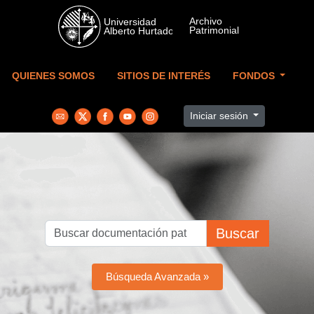
Skip to main content
QUIENES SOMOS
SITIOS DE INTERÉS
FONDOS
Iniciar sesión
Buscar
Búsqueda Avanzada »