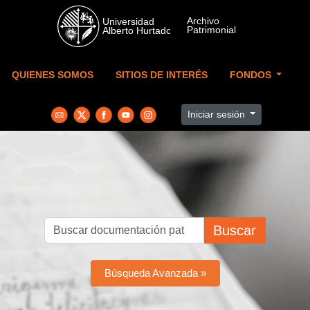
Skip to main content
QUIENES SOMOS
SITIOS DE INTERÉS
FONDOS
Iniciar sesión
Buscar
Búsqueda Avanzada »