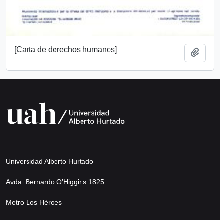
[Carta de derechos humanos]
Añadi
Universidad Alberto Hurtado
Avda. Bernardo O’Higgins 1825
Metro Los Héroes