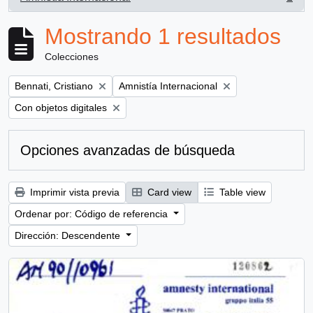
, 1 resultados
Mostrando 1 resultados
Colecciones
Remove filter:
Remove filter:
Bennati, Cristiano
Amnistía Internacional
Remove filter:
Con objetos digitales
Opciones avanzadas de búsqueda
Imprimir vista previa
Card view
Table view
Ordenar por: Código de referencia
Dirección: Descendente