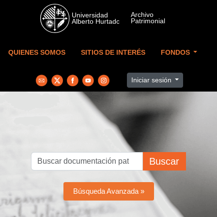
Skip to main content
QUIENES SOMOS
SITIOS DE INTERÉS
FONDOS
Iniciar sesión
Buscar
Búsqueda Avanzada »