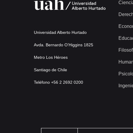
Cienci
Derec
Econo
Universidad Alberto Hurtado
Educa
Avda. Bernardo O’Higgins 1825
Filosof
Metro Los Héroes
Human
Santiago de Chile
Psicol
Teléfono +56 2 2692 0200
Ingeni