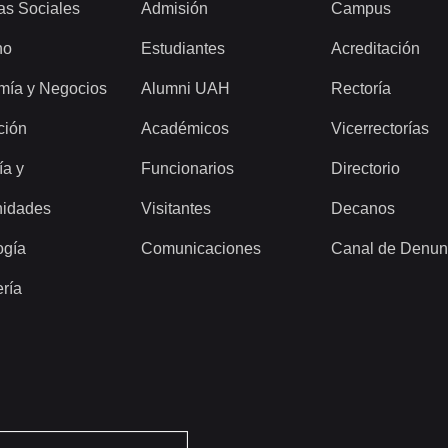
as Sociales
Admisión
Campus
ho
Estudiantes
Acreditación
mía y Negocios
Alumni UAH
Rectoría
ción
Académicos
Vicerrectorías
ía y
Funcionarios
Directorio
idades
Visitantes
Decanos
ogía
Comunicaciones
Canal de Denun
ería