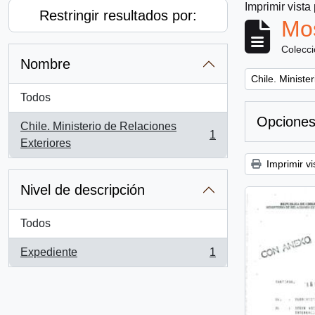
Imprimir vista
Restringir resultados por:
Mos
Colecc
Nombre
Remove filter:
Chile. Ministe
Todos
Opciones
Chile. Ministerio de Relaciones
1
, 1 resultados
Exteriores
Imprimir vi
Nivel de descripción
Todos
Expediente
1
, 1 resultados