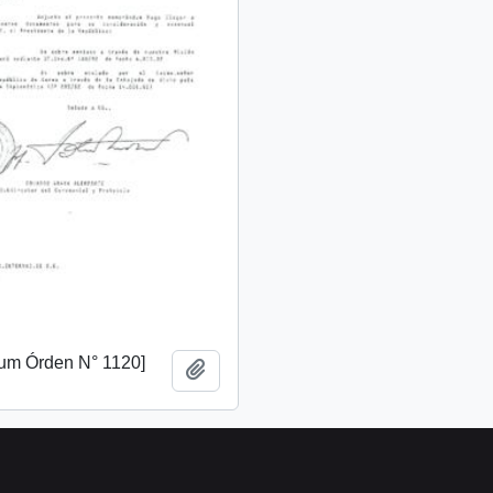
m Órden N° 1120]
Añadir al portapapeles