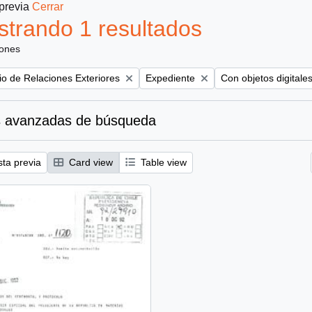
 previa
Cerrar
trando 1 resultados
iones
Remove filter:
Remove filter:
rio de Relaciones Exteriores
Expediente
Con objetos digitale
 avanzadas de búsqueda
sta previa
Card view
Table view