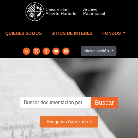
Skip to main content
QUIENES SOMOS
SITIOS DE INTERÉS
FONDOS
Iniciar sesión
Buscar
Búsqueda Avanzada »