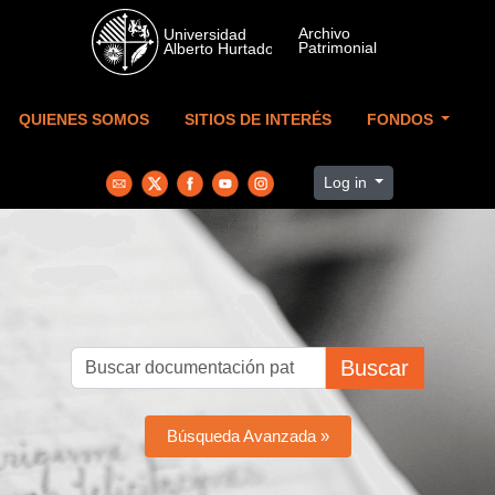
Skip to main content
QUIENES SOMOS
SITIOS DE INTERÉS
FONDOS
Log in
Buscar
Búsqueda Avanzada »