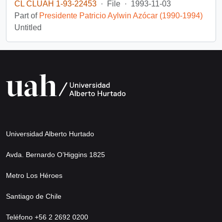
CL CLUAH 1-93-22453
·
File
·
1993-11-03
Part of
Presidente Patricio Aylwin Azócar (1990-1994)
Untitled
Universidad Alberto Hurtado
Avda. Bernardo O’Higgins 1825
Metro Los Héroes
Santiago de Chile
Teléfono +56 2 2692 0200