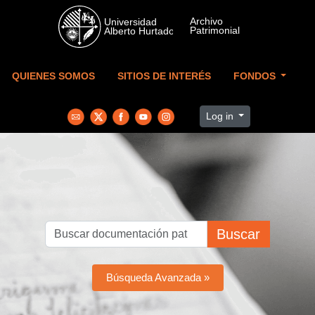
Skip to main content
QUIENES SOMOS
SITIOS DE INTERÉS
FONDOS
Log in
Buscar
Búsqueda Avanzada »