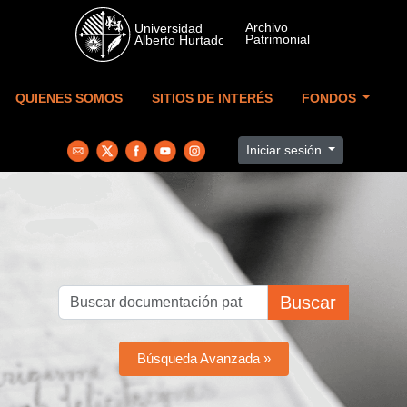
Skip to main content
QUIENES SOMOS
SITIOS DE INTERÉS
FONDOS
Iniciar sesión
Buscar
Búsqueda Avanzada »