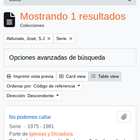
, 1 resultados
Mostrando 1 resultados
Colecciones
Remove filter:
Remove filter:
Aldunate, José, S.J
Serie
Opciones avanzadas de búsqueda
Imprimir vista previa
Card view
Table view
Ordenar por: Código de referencia
Dirección: Descendente
Añadi
No podemos callar
Serie
·
1975 - 1981
Parte de
Iglesias y Dictadura